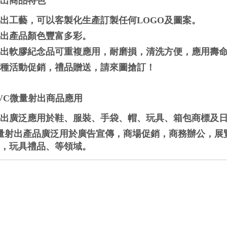
出商品特色
出工藝，可以客製化生產訂製任何LOGO及圖案。
出產品顏色豐富多彩。
出軟膠紀念品可重複應用，耐磨損，清洗方便，應用壽
種活動促銷，禮品贈送，請來圖搶訂！
VC微量射出商品應用
出廣泛應用於鞋、服裝、手袋、帽、玩具、箱包商標及
微量射出產品廣泛用於廣告宣傳，商場促銷，商務辦公，
，玩具禮品、等領域。