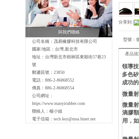
分享到:
與我們聯絡
型號：
公司名稱：茂易橡膠科技有限公司
國家/地區：台灣,新北市
產品描
地址：台灣新北市樹林區東順街57巷23
號
領導技
郵遞區號：23850
多色矽
電話：886-2-86868552
成功的
傳真：886-2-86868554
微量射
公司網址：
https://www.maoyirubber.com
微量射
聯絡人：楊小姐
滴膠類
電子信箱：
tech.key@msa.hinet.net
用，如