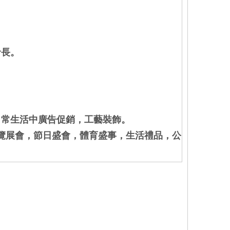
命長。
日常生活中廣告促銷，工藝裝飾。
展覽展會，節日盛會，體育盛事，生活禮品，公