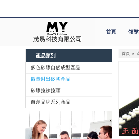
首頁
領導
首頁
»
產品類別
多色矽膠自然成型產品
微量射出矽膠產品
矽膠拉鍊拉頭
自創品牌系列商品