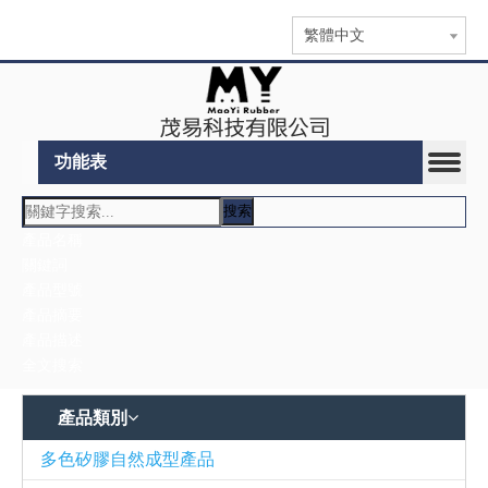
繁體中文
功能表
搜索
產品類別
與
公司名稱：茂易橡膠科技有限公司
我
國家/地區：台灣,新北市
們
地址：台灣新北市樹林區東順街57巷23號
聯
郵遞區號：23850
電話：886-2-86868552
絡