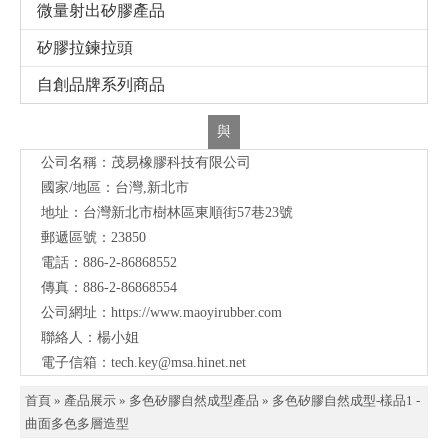
微量射出矽膠產品
矽膠拉鍊拉頭
自創品牌系列商品
與
公司名稱：茂易橡膠科技有限公司
我
國家/地區：台灣,新北市
們
地址：台灣新北市樹林區東順街57巷23號
聯
郵遞區號：23850
電話：886-2-86868552
絡
傳真：886-2-86868554
公司網址：
https://www.maoyirubber.com
聯絡人：楊小姐
電子信箱：
tech.key@msa.hinet.net
首頁
»
產品展示
»
多色矽膠自然成型產品
»
多色矽膠自然成型-樣品1 -
曲面多色多層造型