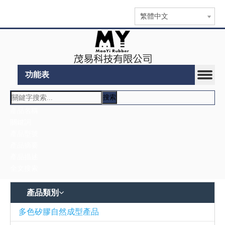
繁體中文
功能表
搜索
產品名稱
關鍵詞
產品型號
產品摘要
產品描述
全文搜索
產品類別
多色矽膠自然成型產品